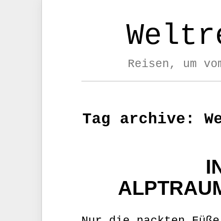
Weltr
Reisen, um vo
Tag archive: W
I
ALPTRAU